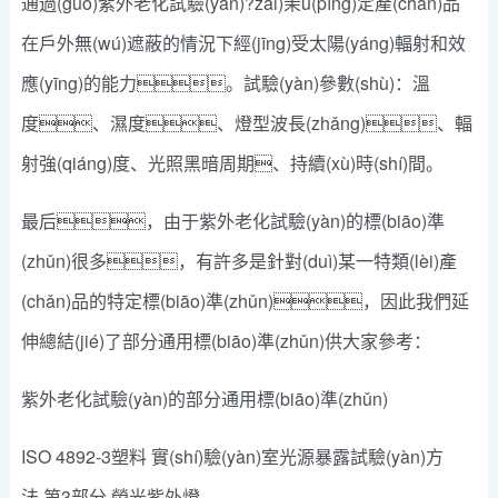
通過(guò)紫外老化試驗(yàn)?zāi)茉u(píng)定產(chǎn)品
在戶外無(wú)遮蔽的情況下經(jīng)受太陽(yáng)輻射和效
應(yīng)的能力。試驗(yàn)參數(shù)：溫
度、濕度、燈型波長(zhǎng)、輻
射強(qiáng)度、光照黑暗周期、持續(xù)時(shí)間。
最后，由于紫外老化試驗(yàn)的標(biāo)準
(zhǔn)很多，有許多是針對(duì)某一特類(lèi)產
(chǎn)品的特定標(biāo)準(zhǔn)，因此我們延
伸總結(jié)了部分通用標(biāo)準(zhǔn)供大家參考：
紫外老化試驗(yàn)的部分通用標(biāo)準(zhǔn)
ISO 4892-3塑料 實(shí)驗(yàn)室光源暴露試驗(yàn)方
法 第3部分 熒光紫外燈