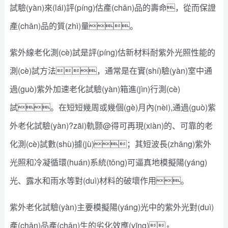
試驗(yàn)來(lái)評(píng)估產(chǎn)品的壽命，從而保證
產(chǎn)品的質(zhì)量。
紫外線老化測(cè)試是評(píng)估新材料耐紫外光照性能的
測(cè)試方法，通常是在實(shí)驗(yàn)室中通
過(guò)紫外加速老化試驗(yàn)箱進(jìn)行測(cè)
試。在短短幾周或幾個(gè)月內(nèi),通過(guò)紫
外老化試驗(yàn)?zāi)軌颢@得可再現(xiàn)的、可靠的老
化測(cè)試數(shù)據(jù)；其短波長(zhǎng)紫外
光照和冷凝循環(huán)系統(tǒng)可逼真地模擬陽(yáng)
光、露水和雨水等對(duì)材料的破壞作用。
紫外老化試驗(yàn)主要模擬陽(yáng)光中的紫外光對(duì)
產(chǎn)品產(chǎn)生的劣化效應(yīng)。