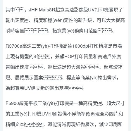
其中，JHF Mars8R超寬高速影像級UV打印機實現了
輸出速度、精度和穩(wěn)定性的新升級，可以大大提高
瞬時容量，拓寬業(yè)務應用范圍。
R3700e高速工業(yè)打印機高達1800dpi打印精度是市場
上現有機型的4倍，兼顧POP打印質量和高速戶外廣
告輸出速度，輕松滿足超大海報、超寬燈箱
燈、展覽展示圖案、標志等商業(yè)輸出需求，
為超寬卷UV建立新的輸出基準。
F5900超寬平板工業(yè)打印機是一種高精度、超大尺寸
的工業(yè)打印機UV印刷設備不僅能準確再現全彩圖片和
精細文本，還能清晰再現細微層次，減少印刷和