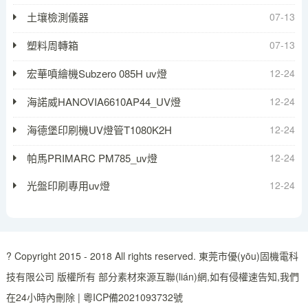
土壤檢測儀器
07-13
塑料周轉箱
07-13
宏華噴繪機Subzero 085H uv燈
12-24
海諾威HANOVIA6610AP44_UV燈
12-24
海德堡印刷機UV燈管T1080K2H
12-24
帕馬PRIMARC PM785_uv燈
12-24
光盤印刷專用uv燈
12-24
? Copyright 2015 - 2018 All rights reserved. 東莞市優(yōu)固機電科
技有限公司 版權所有 部分素材來源互聯(lián)網,如有侵權速告知,我們
在24小時內刪除 |
粵ICP備2021093732號