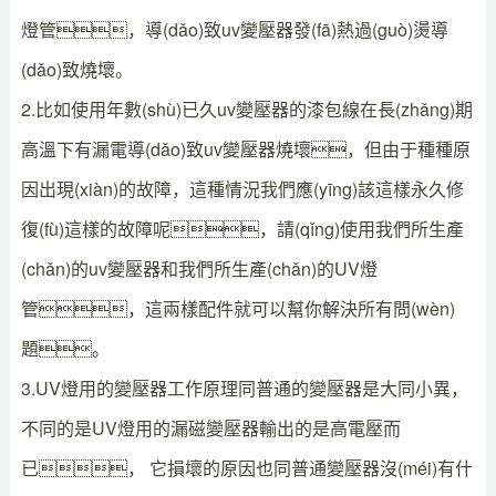
燈管，導(dǎo)致uv變壓器發(fā)熱過(guò)燙導
(dǎo)致燒壞。
2.比如使用年數(shù)已久uv變壓器的漆包線在長(zhǎng)期
高溫下有漏電導(dǎo)致uv變壓器燒壞，但由于種種原
因出現(xiàn)的故障，這種情況我們應(yīng)該這樣永久修
復(fù)這樣的故障呢，請(qǐng)使用我們所生產
(chǎn)的uv變壓器和我們所生產(chǎn)的UV燈
管，這兩樣配件就可以幫你解決所有問(wèn)
題。
3.UV燈用的變壓器工作原理同普通的變壓器是大同小異，
不同的是UV燈用的漏磁變壓器輸出的是高電壓而
已， 它損壞的原因也同普通變壓器沒(méi)有什