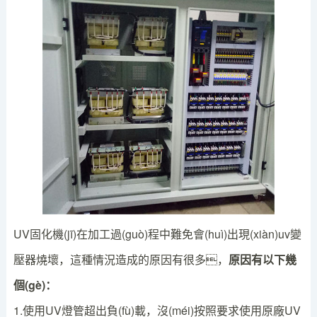
UV固化機(jī)在加工過(guò)程中難免會(huì)出現(xiàn)uv變
壓器燒壞，這種情況造成的原因有很多，
原因有以下幾
個(gè)：
1.使用UV燈管超出負(fù)載，沒(méi)按照要求使用原廠UV