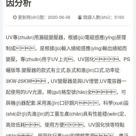
因分析
更新時(shí)間：2020-06-06
閱讀人數(shù)：5160
UV專(zhuān)用漏磁變壓器，根據(jù)電磁感應(yīng)原理
制成，是根據(jù)輸入繞組感應(yīng)輸出繞組而
變壓，專(zhuān)用于UV上光、UV固化、PS
曬版等.變壓器的款式有立式,臥式和進(jìn)口式,功率從
3KW-25KW，UV變壓器是與UV燈管,UV電容器一
起使用的UV光源，規(guī)格型號(hào)全，可
與機(jī)器配套.采用進(jìn)口矽鋼片，科學(xué)設
(shè)計(jì)先進(jìn)的工藝生產(chǎn)具有性能穩(wěn)定、
高效低耗、使用方便、UV固化快等特點
(diǎn)，是固化行業(yè)的理想電源。廣泛