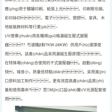
應(yīng)用于鐵罐印刷、紙張上光、印刷軟包裝、
彩印絲印、電子、塑膠、家具、木
地板裝飾材料等行業(yè)。
UV燈專(zhuān)用各種規(guī)格漏磁生壓式變壓
器?？芍谱鞴β剩?KW-28KW）供用戶(hù)選擇使
用。該產(chǎn)品采用漏磁生壓原理，
在特殊場(chǎng)合使用的干式變壓器。啟動(dòng)
快，噪音小，熱量低特點(diǎn)。采用進(jìn)
口原料加工制作，更有效提高產(chǎn)品質(zhì)
量和使用壽命?？赏M(jìn)口設(shè)備UV光源配套使
用。