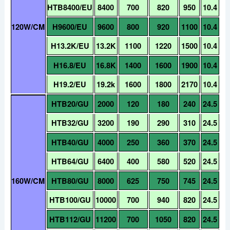
HTB8400/EU
8400
700
820
950
10.4
H9600/EU
9600
800
920
1100
10.4
120W/CM
H13.2K/EU
13.2K
1100
1220
1500
10.4
H16.8/EU
16.8K
1400
1600
1900
10.4
H19.2/EU
19.2k
1600
1800
2170
10.4
HTB20/GU
2000
120
180
240
24.5
HTB32/GU
3200
190
290
310
24.5
HTB40/GU
4000
250
360
370
24.5
HTB64/GU
6400
400
580
520
24.5
HTB80/GU
8000
625
750
745
24.5
160W/CM
HTB100/GU
10000
700
940
820
24.5
HTB112/GU
11200
700
1050
820
24.5