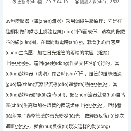
更新時(shí)間：2017-04-10
閱讀人數(shù)：3533
uv燈變壓器（鎮(zhèn)流器）采用漏磁生壓原理：它是在
硅鋼制做的鐵芯上纏漆包線(xiàn)制作而成，這樣的帶鐵
芯的線(xiàn)圈，在瞬間斷電時(shí)，就會(huì)自感產
(chǎn)生高壓，加在日光燈管的兩端的電極（燈絲）
上。這個(gè)動(dòng)作是交替進(jìn)行的，當
(dāng)啟輝器（跳泡）閉合時(shí)，燈管的燈絲通過
(guò)鎮(zhèn)流器限流導(dǎo)通發(fā)熱；當
(dāng)啟輝器開(kāi)路時(shí)，鎮(zhèn)流器就會(huì)自感
產(chǎn)生高壓加在燈管的兩端燈絲上，燈絲發
(fā)射電子轟擊管壁的螢光粉發(fā)光，啟輝器反復(fù)幾次
通斷，就會(huì)反復(fù)幾次這樣的動(dòng)