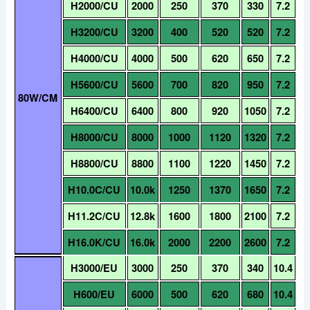
H2000/CU
2000
250
370
330
7.2
H3200/CU
3200
400
520
520
7.2
H4000/CU
4000
500
620
650
7.2
H5600/CU
5600
700
820
950
7.2
80W/CM
H6400/CU
6400
800
920
1050
7.2
H8000/CU
8000
1000
1120
1320
7.2
H8800/CU
8800
1100
1220
1450
7.2
H10.0C/CU
10.0k
1250
1370
1650
7.2
H11.2C/CU
12.8k
1600
1800
2100
7.2
H16.0K/CU
16.0k
2000
2200
2600
7.2
H3000/EU
3000
250
370
340
10.4
H600/EU
6000
500
620
680
10.4