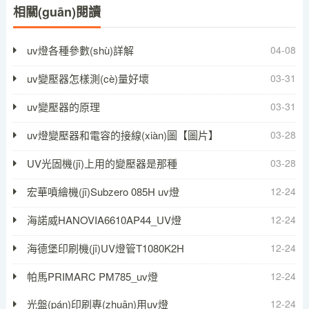
相關(guān)閱讀
uv燈各種參數(shù)詳解
04-08
uv變壓器怎樣測(cè)量好壞
03-31
uv變壓器的原理
03-31
uv燈變壓器和電容的接線(xiàn)圖【圖片】
03-28
UV光固機(jī)上用的變壓器是那種
03-28
宏華噴繪機(jī)Subzero 085H uv燈
12-24
海諾威HANOVIA6610AP44_UV燈
12-24
海德堡印刷機(jī)UV燈管T1080K2H
12-24
帕馬PRIMARC PM785_uv燈
12-24
光盤(pán)印刷專(zhuān)用uv燈
12-24