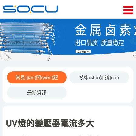
常見(jiàn)問(wèn)題
技術(shù)知識(shí)
最新資訊
UV燈的變壓器電流多大