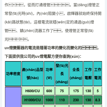
作，從而打通燈管。當(dāng)燈管正
常發(fā)光時(shí)，內(nèi)阻變小，啟輝器就始終保持開
(kāi)路狀態(tài)，這樣電流就穩(wěn)定的通過(guò)燈
管、鎮(zhèn)流器工作了，使燈管正常發(fā)
光。
uv燈變壓器的電流是隨著功率的變化而變化的，
下面提供我公司的uv燈電壓方便你查詢(xún)：
發(fā)光
產(chǎn)品型
功率
全長
工作
工作
功率密度
長
號(hào)
(W)
(zhǎng)
電壓
電流
(zhǎng)
H600/CU
600
75
175
130
5
H1000/CU
1000
110
230
130
8.3