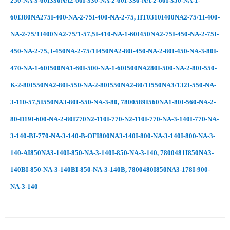
250-NA-3-60I330NA2-60I-330-NA-2-60I-330-NA-2-60I-350-NA-1-
60I380NA275I-400-NA-2-75I-400-NA-2-75, HT0310I400NA2-75/1I-400-
NA-2-75/1I400NA2-75/1-57,5I-410-NA-1-60I450NA2-75I-450-NA-2-75I-
450-NA-2-75, I-450NA-2-75/1I450NA2-80i-450-NA-2-80I-450-NA-3-80I-
470-NA-1-60I500NA1-60I-500-NA-1-60I500NA280I-500-NA-2-80I-550-
K-2-80I550NA2-80I-550-NA-2-80I550NA2-80/1I550NA3/132I-550-NA-
3-110-57,5I550NA3-80I-550-NA-3-80, 7800589I560NA1-80I-560-NA-2-
80-D19I-600-NA-2-80I770N2-110I-770-N2-110I-770-NA-3-140I-770-NA-
3-140-BI-770-NA-3-140-B-OFI800NA3-140I-800-NA-3-140I-800-NA-3-
140-AI850NA3-140I-850-NA-3-140I-850-NA-3-140, 7800481I850NA3-
140BI-850-NA-3-140BI-850-NA-3-140B, 7800480I850NA3-178I-900-
NA-3-140