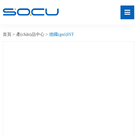
首頁
>
產(chǎn)品中心
>
德國(guó)IST