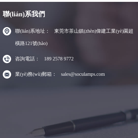
聯(lián)系我們
聯(lián)系地址：
東莞市茶山鎮(zhèn)偉建工業(yè)園超
橫路121號(hào)
咨詢電話：
189 2578 9772
業(yè)務(wù)郵箱：
sales@soculamps.com