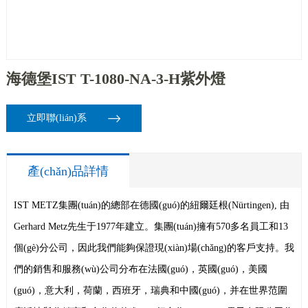
海德堡IST T-1080-NA-3-H紫外燈
立即聯(lián)系
產(chǎn)品詳情
IST METZ集團(tuán)的總部在德國(guó)的紐爾廷根(Nürtingen), 由
Gerhard Metz先生于1977年建立。集團(tuán)擁有570多名員工和13
個(gè)分公司，因此我們能夠保證現(xiàn)場(chǎng)的客戶支持。我
們的銷售和服務(wù)公司分布在法國(guó)，英國(guó)，美國
(guó)，意大利，荷蘭，西班牙，瑞典和中國(guó)，并在世界范圍