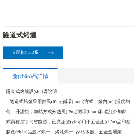
隧道式烤爐
立即聯(lián)系
產(chǎn)品詳情
隧道式烤爐設(shè)備說明
隧道式烤爐采用熱風(fēng)循環(huán)方式，爐內(nèi)溫度均
勻，升溫快，加熱方式分熱風(fēng)循環(huán)和遠紅外加熱
式兩種,節(jié)省能源，已廣泛應(yīng)用于五金產(chǎn)品和塑
膠產(chǎn)品脫水烘干，烤漆烘干, 家私木器、五金金屬業