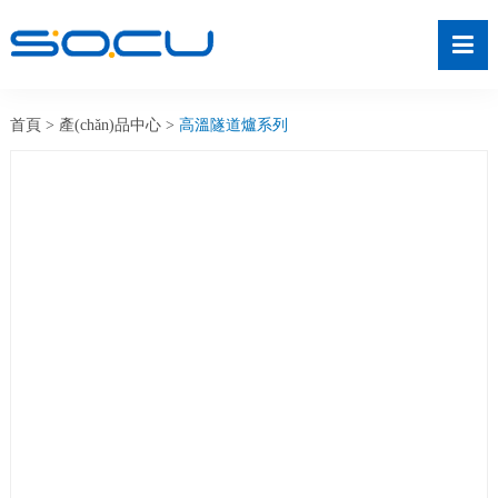
首頁
>
產(chǎn)品中心
>
高溫隧道爐系列