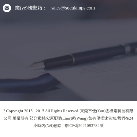
業(yè)務郵箱：
sales@soculamps.com
? Copyright 2015 - 2015 All Rights Reserved. 東莞市優(yōu)固機電科技有限
公司 版權所有 部分素材來源互聯(lián)網(wǎng),如有侵權速告知,我們在24
小時內(nèi)刪除 |
粵ICP備2021093732號