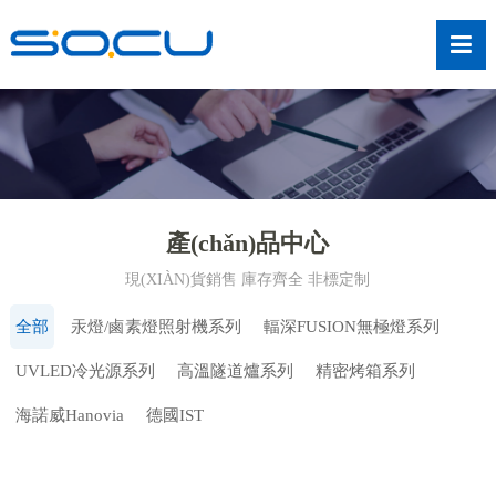
產(chǎn)品中心
現(XIÀN)貨銷售 庫存齊全 非標定制
全部
汞燈/鹵素燈照射機系列
輻深FUSION無極燈系列
UVLED冷光源系列
高溫隧道爐系列
精密烤箱系列
海諾威Hanovia
德國IST